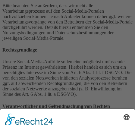
Bitte beachten Sie außerdem, dass wir nicht alle
Verarbeitungsprozesse auf den Social-Media-Portalen
nachvollziehen können. Je nach Anbieter können daher ggf. weitere
Verarbeitungsvorgänge von den Betreibern der Social-Media-Portale
durchgeführt werden. Details hierzu entnehmen Sie den
Nutzungsbedingungen und Datenschutzbestimmungen der
jeweiligen Social-Media-Portale.
Rechtsgrundlage
Unsere Social-Media-Auftritte sollen eine möglichst umfassende
Präsenz im Internet gewährleisten. Hierbei handelt es sich um ein
berechtigtes Interesse im Sinne von Art. 6 Abs. 1 lit. f DSGVO. Die
von den sozialen Netzwerken initiierten Analyseprozesse beruhen
ggf. auf abweichenden Rechtsgrundlagen, die von den Betreibern
der sozialen Netzwerke anzugeben sind (z. B. Einwilligung im
Sinne des Art. 6 Abs. 1 lit. a DSGVO).
Verantwortlicher und Geltendmachung von Rechten
Wenn Sie einen unserer Social-Media-Auftritte (z. B. Facebook)
besuchen, sind wir gemeinsam mit dem Betreiber der Social-Media-
Plattform für die bei diesem Besuch ausgelösten
Datenverarbeitungsvorgänge verantwortlich. Sie können Ihre