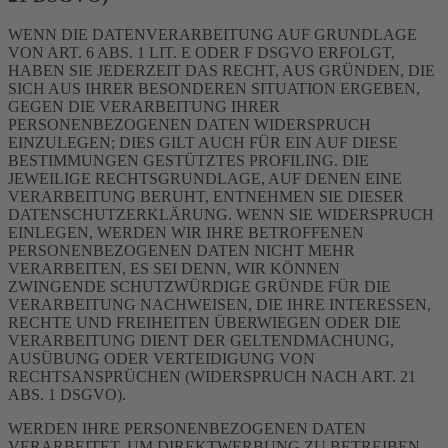
WENN DIE DATENVERARBEITUNG AUF GRUNDLAGE
VON ART. 6 ABS. 1 LIT. E ODER F DSGVO ERFOLGT,
HABEN SIE JEDERZEIT DAS RECHT, AUS GRÜNDEN, DIE
SICH AUS IHRER BESONDEREN SITUATION ERGEBEN,
GEGEN DIE VERARBEITUNG IHRER
PERSONENBEZOGENEN DATEN WIDERSPRUCH
EINZULEGEN; DIES GILT AUCH FÜR EIN AUF DIESE
BESTIMMUNGEN GESTÜTZTES PROFILING. DIE
JEWEILIGE RECHTSGRUNDLAGE, AUF DENEN EINE
VERARBEITUNG BERUHT, ENTNEHMEN SIE DIESER
DATENSCHUTZERKLÄRUNG. WENN SIE WIDERSPRUCH
EINLEGEN, WERDEN WIR IHRE BETROFFENEN
PERSONENBEZOGENEN DATEN NICHT MEHR
VERARBEITEN, ES SEI DENN, WIR KÖNNEN
ZWINGENDE SCHUTZWÜRDIGE GRÜNDE FÜR DIE
VERARBEITUNG NACHWEISEN, DIE IHRE INTERESSEN,
RECHTE UND FREIHEITEN ÜBERWIEGEN ODER DIE
VERARBEITUNG DIENT DER GELTENDMACHUNG,
AUSÜBUNG ODER VERTEIDIGUNG VON
RECHTSANSPRÜCHEN (WIDERSPRUCH NACH ART. 21
ABS. 1 DSGVO).
WERDEN IHRE PERSONENBEZOGENEN DATEN
VERARBEITET, UM DIREKTWERBUNG ZU BETREIBEN,