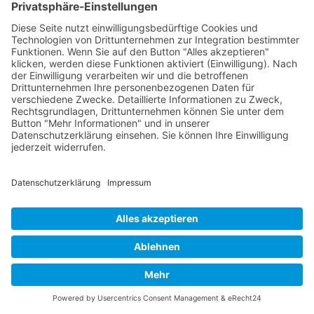
Rechte (Auskunft, Berichtigung, Löschung, Einschränkung der
Verarbeitung, Datenübertragbarkeit und Beschwerde) grundsätzlich
sowohl ggü. uns als auch ggü. dem Betreiber des jeweiligen Social-
Media-Portals (z. B. ggü. Facebook) geltend machen.
Bitte beachten Sie, dass wir trotz der gemeinsamen
Verantwortlichkeit mit den Social-Media-Portal-Betreibern nicht
vollumfänglich Einfluss auf die Datenverarbeitungsvorgänge der
Social-Media-Portale haben. Unsere Möglichkeiten richten sich
maßgeblich nach der Unternehmenspolitik des jeweiligen Anbieters.
Speicherdauer
Die unmittelbar von uns über die Social-Media-Präsenz erfassten
Daten werden von unseren Systemen gelöscht, sobald Sie uns zur
Löschung auffordern, Ihre Einwilligung zur Speicherung widerrufen
oder der Zweck für die Datenspeicherung entfällt. Gespeicherte
Cookies verbleiben auf Ihrem Endgerät, bis Sie sie löschen.
Zwingende gesetzliche Bestimmungen – insb.
Aufbewahrungsfristen – bleiben unberührt.
Auf die Speicherdauer Ihrer Daten, die von den Betreibern der
sozialen Netzwerke zu eigenen Zwecken gespeichert werden, haben
wir keinen Einfluss. Für Einzelheiten dazu informieren Sie sich bitte