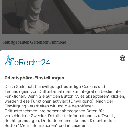
Selbstgebautes Gartenschwimmbad
Der Pool hat die Maße 7,5m x 3,6m x 1,5m Tiefe und wurde
selbst
gebaut
.
Er ist ausgestattet mit 2
Unterwasserscheinwerfern
in LED-Technik
und einem Vorbereitungsbausatz für den späteren Einbau einer
Gegenstromanlage
.
Der Einstieg erfolgt über eine ins Schwimmbad integrierte
Eck-
Pooltreppe
. Diese Treppenvariante hat den Vorteil, dass kein Platz
außerhalb des Beckens benötigt wird.
Für die zukünftige
solare
Poolbeheizung
ist bereits das Solar-
Vorbereitungs-Set eingebaut.
Zurück