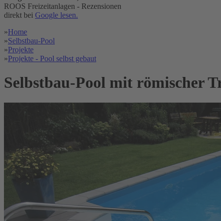
ROOS Freizeitanlagen - Rezensionen
direkt bei
Google lesen.
»
Home
»
Selbstbau-Pool
»
Projekte
»
Projekte - Pool selbst gebaut
Selbstbau-Pool mit römischer T