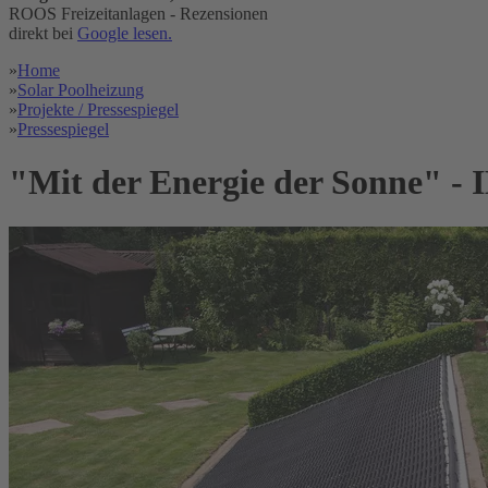
ROOS Freizeitanlagen - Rezensionen
direkt bei
Google lesen.
»
Home
»
Solar Poolheizung
»
Projekte / Pressespiegel
»
Pressespiegel
"Mit der Energie der Sonne" -