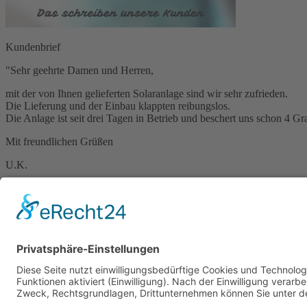
Kundenbrief
"Sehr geehrte Damen und Herren,
mit der von Ihnen gelieferten Solaranlage sind wir sehr zufrieden.
Die Lieferung und der Einbau klappten reibungslos.
Die Anlage ist seit drei Tagen in Betrieb und beschert uns schon 4 
Mit freundlichen Grüßen
U.K.
Zurück
Im Bereich
Referenzen solar Poolheizung
finden Sie alle Artikel.
Kontakt
Über ROOS
Newsletter
Shop
|
Cookie-Einstellungen
Kontakt