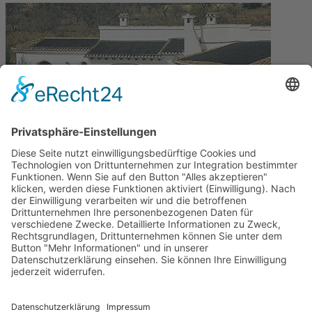
Mehrere kleine Kollektoren
Mehrere kleine Dachflächen ergeben zusammen eine ausreichende
Solarfläche zur Pool-Erwärmung.
Zurück
Im Bereich
Referenzen solar Poolheizung
finden Sie alle Artikel.
Kontakt