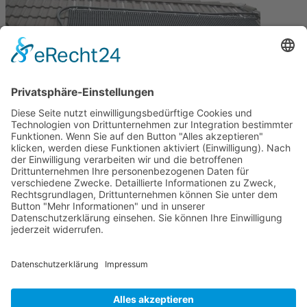
Abgewinkeltes Dach
Auch ein "Knick" der Dachfläche ist für solar-rapid kein Problem.
Zurück
Im Bereich
Referenzen solar Poolheizung
finden Sie alle Artikel.
Kontakt
Über ROOS
Newsletter
Shop