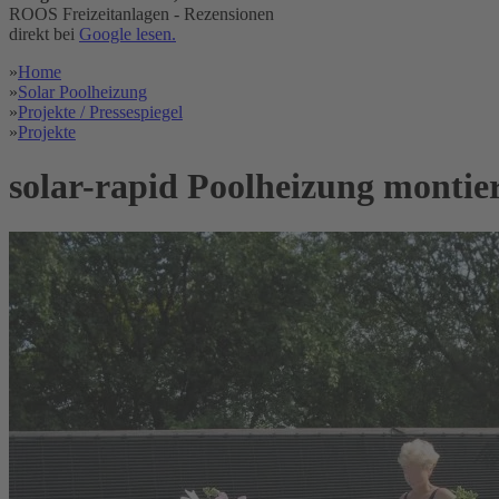
ROOS Freizeitanlagen - Rezensionen
direkt bei
Google lesen.
»
Home
»
Solar Poolheizung
»
Projekte / Pressespiegel
»
Projekte
solar-rapid Poolheizung montier